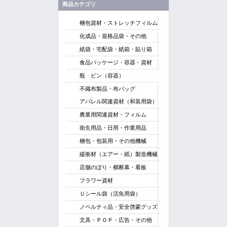
商品カテゴリ
梱包資材・ストレッチフィルム
化成品・規格品袋・その他
紙袋・宅配袋・紙箱・貼り箱
食品パッケージ・容器・資材
瓶 ビン（容器）
不織布製品・布バッグ
アパレル関連資材（和装用袋）
農業用関連資材・フィルム
衛生用品・日用・作業用品
梱包・包装用・その他機械
緩衝材（
エアー・紙）製造機械
店舗のぼり・横断幕・看板
フラワー資材
Ｕシール袋（活魚用袋）
ノベルティ品・安全啓蒙グッズ
文具・ＰＯＰ・広告・その他