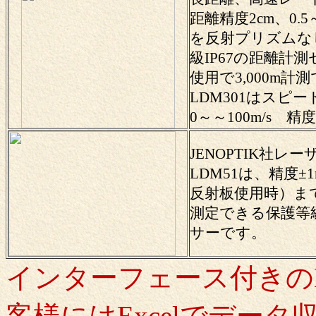
距離精度2cm、0.
を反射プリズムな
級IP67の距離計
使用で3,000m計
LDM301はスピ
0～
～100m/s
精度
JENOPTIK社レ
LDM51は、精度±1m
反射板使用時）まで
測定できる保護等級
サーです。
インターフェース付きの
客様にはExcelでデー