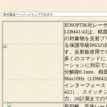
JENOPTIK社レ
LDM41/42は、精
の対象物を反射プ
る保護等級IP65
す。反射板使用で1
多くのコマンドに
ーションに対応で
分解能0.1mm、精
Max10Hz（LDM4
インターフェース（
422）、スイッ
力、20計測までの
長距離、高速レート