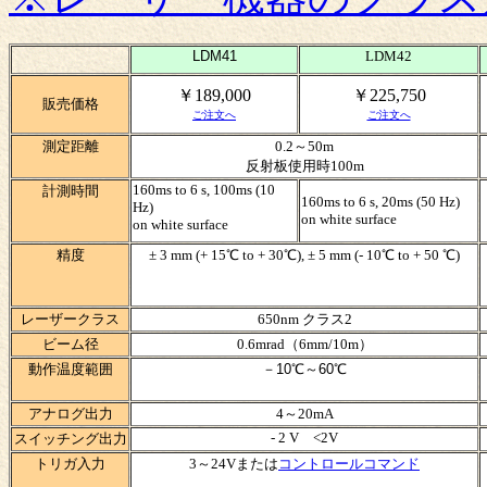
LDM41
LDM42
￥189,000
￥225,750
販売価格
ご注文へ
ご注文へ
測定距離
0.2～50m
反射板使用時100m
160ms to 6 s, 100ms (10
計測時間
160ms to 6 s, 20ms (50 Hz)
Hz)
on white surface
on white surface
精度
± 3 mm (+ 15℃ to + 30℃), ± 5 mm (- 10℃ to + 50 ℃)
レーザークラス
650nm
クラス2
ビーム径
0.6mrad（6mm/10m）
動作温度範囲
－
10
℃～
60
℃
アナログ出力
4～20mA
- 2 V <2V
スイッチング出力
トリガ入力
3～24Vまたは
コントロールコマンド