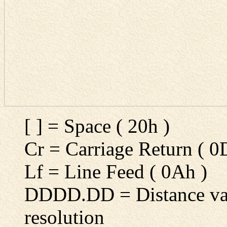
[ ] = Space ( 20h )
Cr = Carriage Return ( 0
Lf = Line Feed ( 0Ah )
DDDD.DD = Distance val
resolution