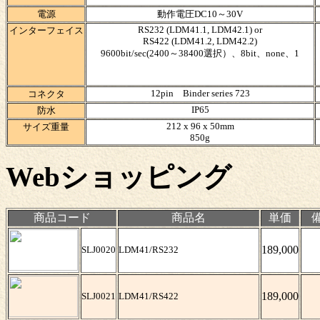
電源
動作電圧DC10～30V
RS232 (LDM41.1, LDM42.1) or
インターフェイス
RS422 (LDM41.2, LDM42.2)
9600bit/sec(2400～38400選択）、8bit、none、1
12pin Binder series 723
コネクタ
IP65
防水
212 x 96 x 50mm
サイズ
重量
850g
Webショッピング
商品コード
商品名
単価
189,000
SLJ0020
LDM41/RS232
189,000
SLJ0021
LDM41/RS422