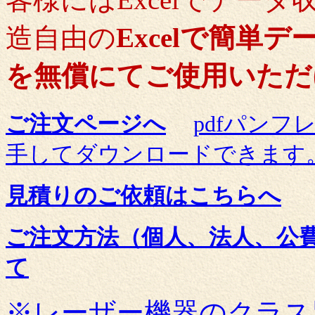
造自由の
Excelで簡単デ
を無償にてご使用いただ
ご注文ページへ
pdfパン
手してダウンロードできます
見積りのご依頼はこちらへ
ご注文方法（個人、法人、公
て
※レーザー機器のクラス