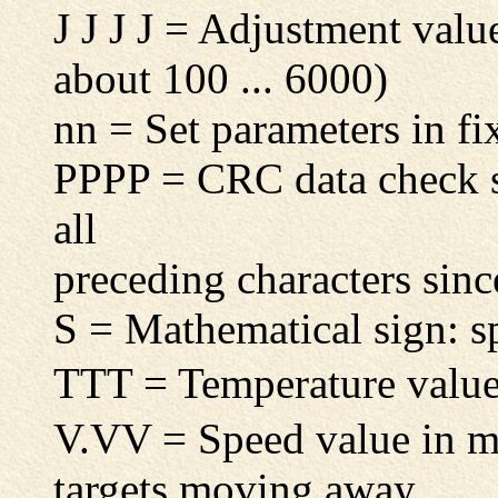
J J J J = Adjustment valu
about 100 ... 6000)
nn = Set parameters in fi
PPPP = CRC data check 
all
preceding characters sinc
S = Mathematical sign: sp
TTT = Temperature value
V.VV = Speed value in m/
targets moving away