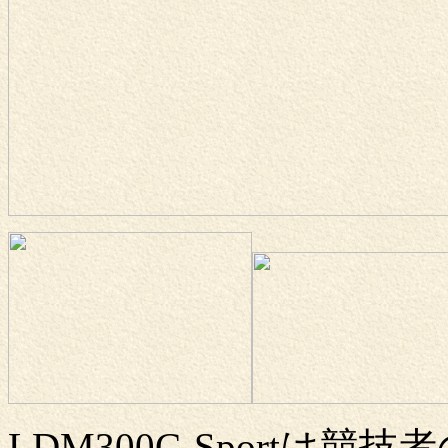
LDM300C-Sportは