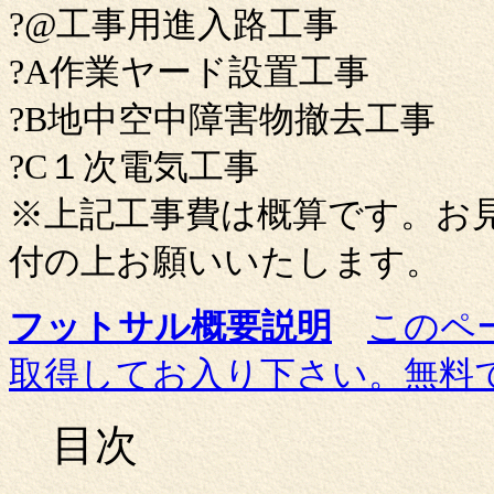
?@工事用進入路工事
?A作業ヤード設置工事
?B地中空中障害物撤去工事
?C１次電気工事
※上記工事費は概算です。お
付の上お願いいたします。
フットサル概要説明
このペ
取得してお入り下さい。無料
目次