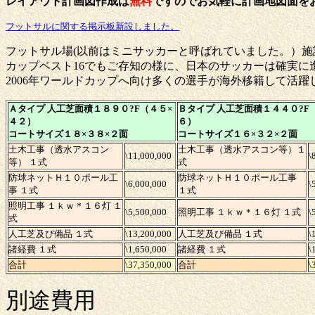
レイアウト計画図作成は
無料
ですのでお気軽に計画地図面を
フットサルに関する掲示板新設しました。
フットサル場(以前はミニサッカーと呼ばれていました。）施
カップベスト16でもご存知の様に、日本のサッカーは確実に
2006年ワールドカップへ向け多くの選手が海外移籍して活
Ａタイプ 人工芝面積１８９０?F（４５×
Ｂタイプ 人工芝面積１４４０?F
４２）
６）
コートサイズ１８×３８×２面
コートサイズ１６×３２×２面
土木工事（透水アスコン
土木工事（透水アスコン等）１
\11,000,000
\
等） １式
式
防球ネットＨ１０ポール工
防球ネットＨ１０ポール工事
\6,000,000
\
事 １式
１式
照明工事 １ｋｗ＊１６灯 １
\5,500,000
照明工事 １ｋｗ＊１６灯 １式
\
式
人工芝及び備品 １式
\13,200,000
人工芝及び備品 １式
\
諸経費 １式
\1,650,000
諸経費 １式
\
合計
\37,350,000
合計
\
別途費用