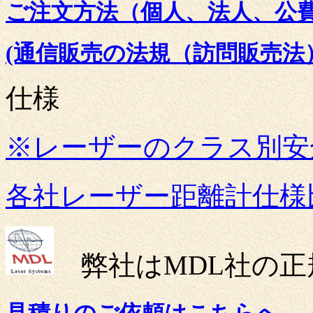
ご注文方法（個人、法人、公
(通信販売の法規（訪問販売法
仕様
※レーザーのクラス別安
各社レーザー距離計仕様
弊社はMDL社の正