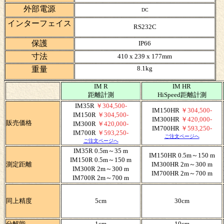
外部
電源
DC
インターフェイス
RS232C
保護
IP66
寸法
410 x 239 x 177mm
8.1kg
重量
IM R
IM HR
距離計測
HiSpeed距離計測
IM35R
￥304,500-
IM150HR
￥304,500-
IM150R
￥304,500-
IM300HR
￥420,000-
販売価格
IM300R
￥420,000-
IM700HR
￥593,250-
IM700R
￥593,250-
ご注文ページへ
ご注文ページへ
IM35R 0.5m～35 m
IM150HR 0.5m～150 m
IM150R 0.5m～150 m
測定距離
IM300HR 2m～300 m
IM300R 2m～300 m
IM700HR 2m～700 m
IM700R 2m～700 m
同上
精度
5cm
30cm
分解能
1cm
10cm