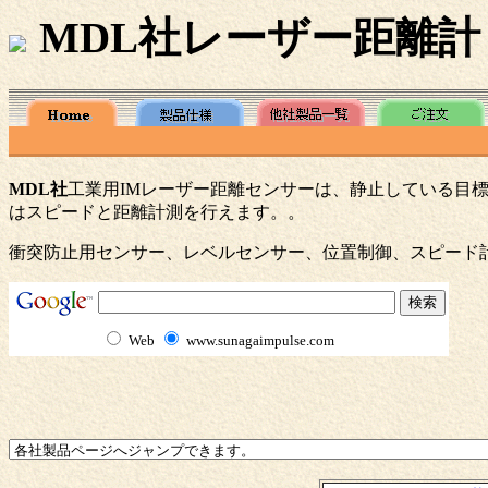
MDL社レーザー距離計
MDL社
工業用IMレーザー距離センサーは、静止している目標
はスピードと距離計測を行えます。。
衝突防止用センサー、レベルセンサー、位置制御、スピード計
Web
www.sunagaimpulse.com