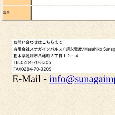
重量
E-Mail -
info@sunagaim