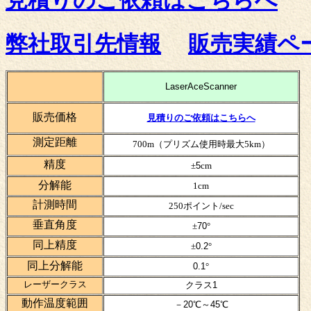
見積りのご依頼はこちらへ
弊社取引先情報
販売実績ペ
LaserAceScanner
販売価格
見積りのご依頼はこちらへ
測定距離
700m（プリズム使用時最大5km）
精度
±
5
cm
分解能
1cm
計測時間
250ポイント/sec
垂直角度
±
70
°
同上精度
±
0.2
°
同上分解能
0.1
°
レーザークラス
クラス
1
動作温度範囲
－
20
℃～
45
℃