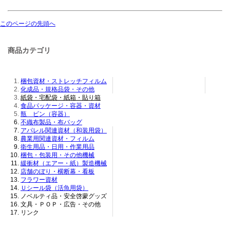
このページの先頭へ
商品カテゴリ
梱包資材・ストレッチフィルム
化成品・規格品袋・その他
紙袋・宅配袋・紙箱・貼り箱
食品パッケージ・容器・資材
瓶 ビン（容器）
不織布製品・布バッグ
アパレル関連資材（和装用袋）
農業用関連資材・フィルム
衛生用品・日用・作業用品
梱包・包装用・その他機械
緩衝材（エアー・紙）製造機械
店舗のぼり・横断幕・看板
フラワー資材
Ｕシール袋（活魚用袋）
ノベルティ品・安全啓蒙グッズ
文具・ＰＯＰ・広告・その他
リンク