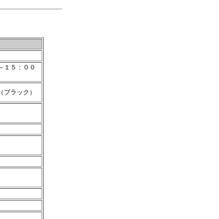
～１５：００
（ブラック）