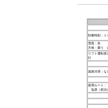
到着時刻：１
雪質：良
天候：曇り 
リフト運転状
行
道路渋滞：
使用ルート：
塩原（前泊