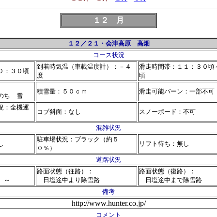
１２ 月
１２／２１・会津高原 高畑
コース状況
到着時気温（車載温度計）：－４
滑走時間帯：１１：３０頃
０：３０頃
度
頃
積雪量：５０ｃｍ
滑走可能バーン：一部不可
のち 雪
況：全機運
コブ斜面：なし
スノーボード：不可
混雑状況
駐車場状況：ブラック（約５
なし
リフト待ち：無し
０％）
道路状況
路面状態（往路）：
路面状態（復路）：
）～
日塩途中より除雪路
日塩途中まで除雪路
備考
http://www.hunter.co.jp/
コメント