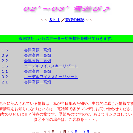
～～
Ｓｋｉ
／
遊びの日記
～～
雪遊びをした時のデーターや感想等を載せて行きます。
３／１６
会津高原 高畑
３／０９
会津高原 高畑
２／２２
会津高原 高畑
２／１６
エーデルワイススキーリゾート
２／１１
会津高原 高畑
２／０２
エーデルワイススキーリゾート
２／２１
会津高原 高畑
ちらに記入されている情報は、私が当日集めた物や、主観的に感じた情報で
新情報をお知りになりたい方は、電話等で各ゲレンデにお問い合わせくださ
備考のＵＲＬはＵＰ時点の物です。季節ものですので、あえてリンクはしてい
参照不可の場合は、ご容赦を・・・。
～～ １２月・１月・
２月
・
３月
～～