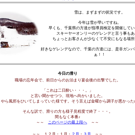
雪は、まずまずの状況です。
今年は雪が早いですね。
早くも、千葉県の方達が指導員検定を開催してい
スキーヤーオンリーのゲレンデと言う事もあ
ちょっとお客さんが少なくて不安にもなる場所
好きなゲレンデなので、千葉の方達には、是非ガンバ
ぁ！！
今日の滑り
職場の忘年会で、前日からのお泊まり宴会後の出撃でした。
「これは二日酔い・・・。」
と言い聞かせつつ、現地へ向かいました。
うやら風邪をひいてしまっていた様です。そう言えば金曜から調子が悪かった
そんな訳で、滑りの方も様子見程度で終了・・・。
間もなく本番♪
～～
このページの最上段へ
～～
～～ １２月・１月・
２月
・
３月
～～