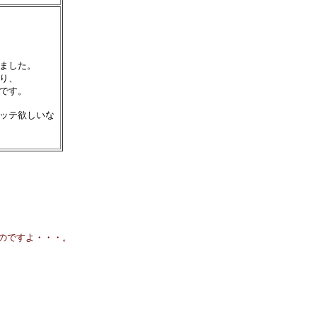
ました。
り、
です。
ッテ欲しいな
のですよ・・・。