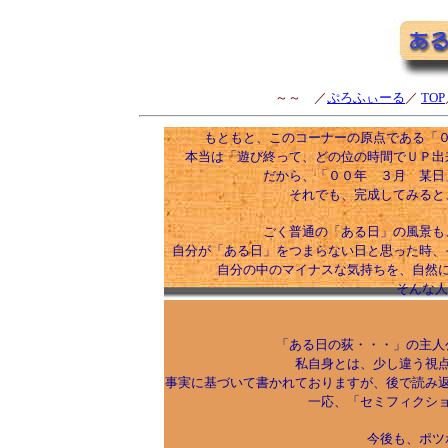
～～ ／
ぷろふぃーる
／
TOP
もともと、このコーナーの原点である「
本当は「遊び終って、どの位の時間でＵＰ出
だから、「００年 ３月 某日
それでも、完成してみると
ごく普通の「ある日」の風景も
自分が「ある日」をつまらない日と思った時、
自分の中のマイナスな気持ちを、自然
そんな人
「ある日の荻・・・」の主人
私自身とは、少し違う視
事実に基づいて書かれておりますが、後で読み
一応、「セミフィクシ
今後も、ポツ