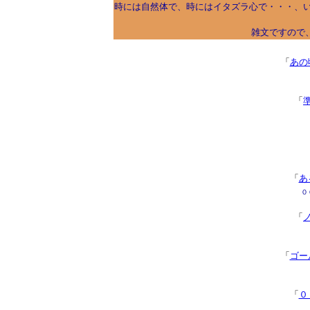
時には自然体で、時にはイタズラ心で・・・、
雑文ですので
「
あの
「
「
あ
０
「
「
ゴー
「
０