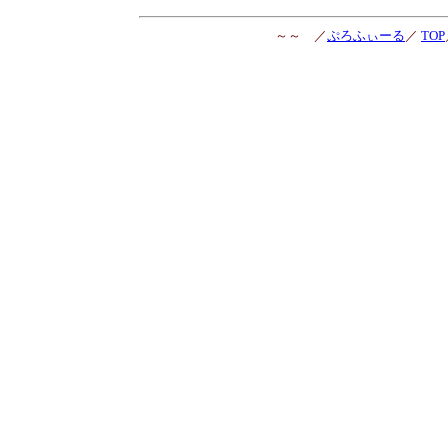
～～ ／
ぷろふぃーる
／
TOP